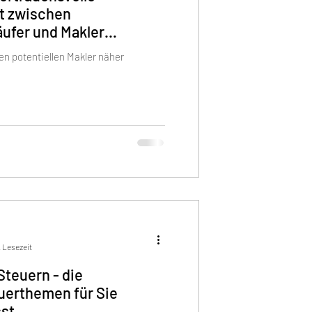
t zwischen
ufer und Makler
en potentiellen Makler näher
. Lesezeit
Steuern - die
uerthemen für Sie
st