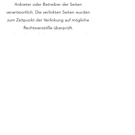
Anbieter oder Betreiber der Seiten
verantwortlich. Die verlinkten Seiten wurden
zum Zeitpunkt der Verlinkung auf mögliche
Rechtsverstöße überprüft.
Rechtswidrige Inhalte waren zum Zeitpunkt
der Verlinkung nicht erkennbar. Eine
permanente inhaltliche Kontrolle der
verlinkten Seiten ist jedoch ohne konkrete
Anhaltspunkte einer Rechtsverletzung nicht
zumutbar. Bei Bekanntwerden von
Rechtsverletzungen werden wir derartige
Links umgehend entfernen.
Urheberrecht
Die durch die Seitenbetreiber erstellten
Inhalte und Werke auf diesen Seiten
unterliegen dem deutschen Urheberrecht.